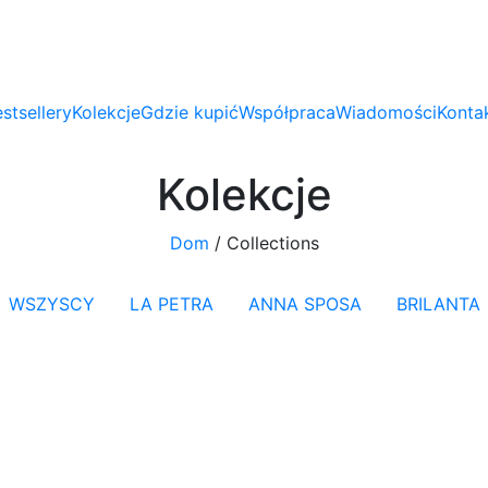
stsellery
Kolekcje
Gdzie kupić
Współpraca
Wiadomości
Konta
Kolekcje
Dom
/
Collections
WSZYSCY
LA PETRA
ANNA SPOSA
BRILANTA