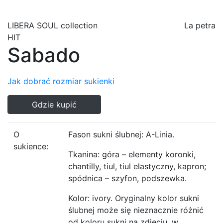
LIBERA SOUL
collection
La petra
HIT
Sabado
Jak dobrać rozmiar sukienki
Gdzie kupić
O
Fason sukni ślubnej: A-Linia.
sukience:
Tkanina: góra – elementy koronki,
chantilly, tiul, tiul elastyczny, kapron;
spódnica – szyfon, podszewka.
Kolor: ivory. Oryginalny kolor sukni
ślubnej może się nieznacznie różnić
od koloru sukni na zdjęciu, w