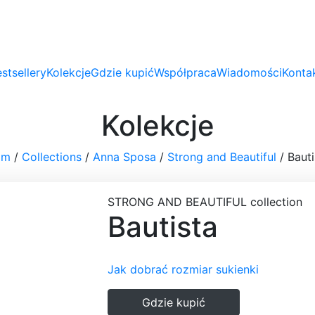
stsellery
Kolekcje
Gdzie kupić
Współpraca
Wiadomości
Konta
Kolekcje
om
/
Collections
/
Anna Sposa
/
Strong and Beautiful
/
Bauti
STRONG AND BEAUTIFUL
collection
Bautista
Jak dobrać rozmiar sukienki
Gdzie kupić