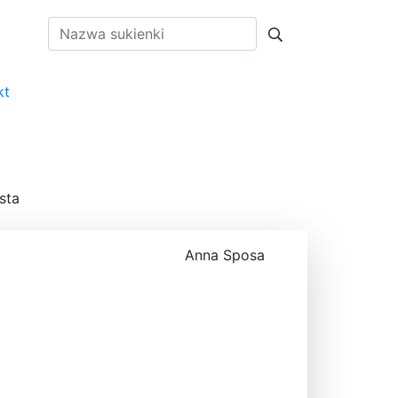
kt
PL
sta
Anna Sposa