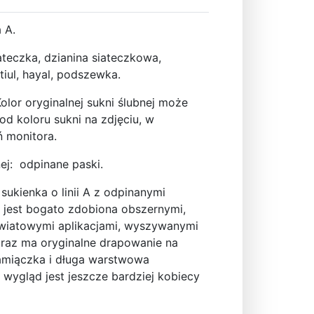
a A.
siateczka, dzianina siateczkowa,
tiul, hayal, podszewka.
Kolor oryginalnej sukni ślubnej może
 od koloru sukni na zdjęciu, w
ń monitora.
ej: odpinane paski.
sukienka o linii A z odpinanymi
 jest bogato zdobiona obszernymi,
wiatowymi aplikacjami, wyszywanymi
 oraz ma oryginalne drapowanie na
amiączka i długa warstwowa
 wygląd jest jeszcze bardziej kobiecy