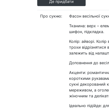
Де придбати
Про сукню:
Фасон весільної сукн
Тканина:
верх – еле
шифон, підкладка.
Колір: айворі. Колір
трохи відрізнятися 
залежить від налаш
Доповнення до весіл
Акценти: романтичн
короткими рукавами 
сукні декорований 
мереживом, а оголе
жіночним та деліка
Ідеально підійде: дл