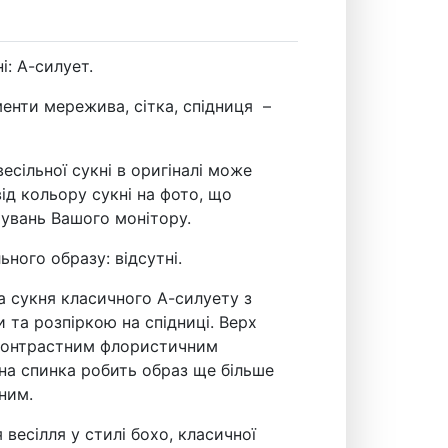
і: А-силует.
менти мережива, сітка, спідниця –
 весільної сукні в оригіналі може
від кольору сукні на фото, що
тувань Вашого монітору.
ьного образу: відсутні.
а сукня класичного А-силуету з
та розпіркою на спідниці. Верх
контрастним флористичним
на спинка робить образ ще більше
тним.
я весілля у стилі бохо, класичної