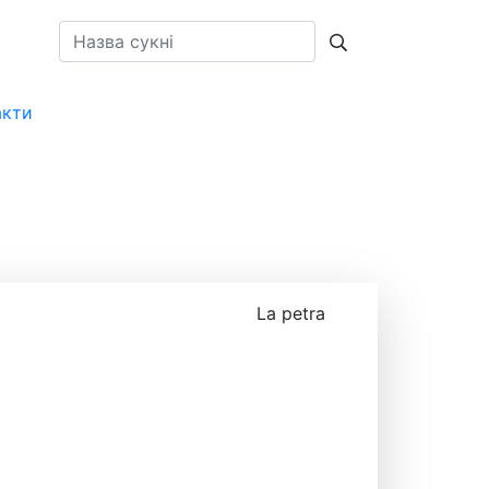
акти
UA
La petra