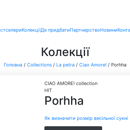
стселери
Колекції
Де придбати
Партнерство
Новини
Конт
Колекції
Головна
/
Collections
/
La petra
/
Ciao Amore!
/
Porhha
CIAO AMORE!
collection
HIT
Porhha
Як визначити розмір весільної сукні