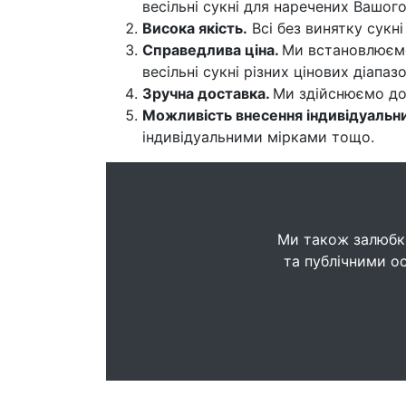
весільні сукні для наречених Вашого
Висока якість.
Всі без винятку сукн
Справедлива ціна.
Ми встановлюємо 
весільні сукні різних цінових діапа
Зручна доставка.
Ми здійснюємо дос
Можливість внесення індивідуальни
індивідуальними мірками тощо.
Ми також залюбки
та публічними ос