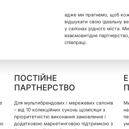
адже ми прагнемо, щоб кож
відшукати свою ідеальну ве
у салонах рідного міста. Ми
взаємовигідне партнерство,
співпраці.
ПОСТІЙНЕ
ПАРТНЕРСТВО
е
Для мультибрендових і мережевих салонів
Ми
– від 10 колекційних суконь щомісяця з
на
пріоритетністю виконання замовлення і
пе
бо
додатковою маркетинговою підтримкою з
ум