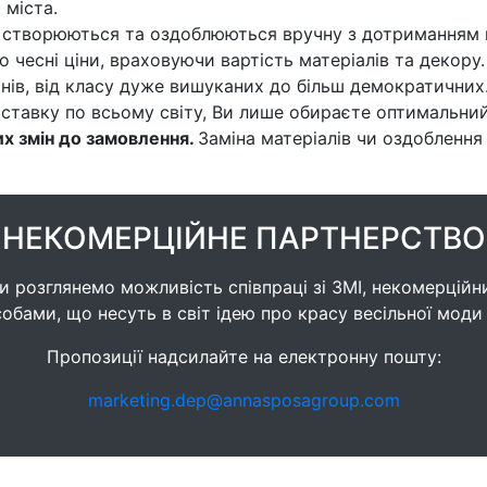
 міста.
і створюються та оздоблюються вручну з дотриманням 
чесні ціни, враховуючи вартість матеріалів та декору.
зонів, від класу дуже вишуканих до більш демократичних
тавку по всьому світу, Ви лише обираєте оптимальний
х змін до замовлення.
Заміна матеріалів чи оздоблення
НЕКОМЕРЦІЙНЕ ПАРТНЕРСТВО
 розглянемо можливість співпраці зі ЗМІ, некомерційн
обами, що несуть в світ ідею про красу весільної моди в 
Пропозиції надсилайте на електронну пошту:
marketing.dep@annasposagroup.com