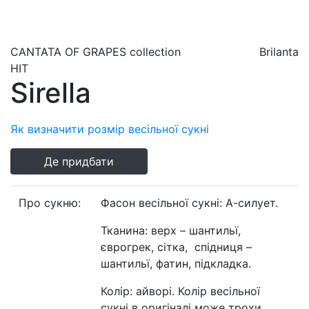
CANTATA OF GRAPES
collection
Brilanta
HIT
Sirella
Як визначити розмір весільної сукні
Де придбати
Про сукню:
Фасон весільної сукні: А-силует.
Тканина: верх – шантильї,
єврогрек, сітка, спідниця –
шантильї, фатин, підкладка.
Колір: айворі. Колір весільної
сукні в оригіналі може трохи