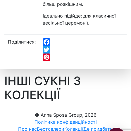
більш розкішним.
Ідеально підійде: для класичної
весільної церемонії.
Поділитися:
Facebook
Twitter
Pinterest
ІНШІ СУКНІ З
КОЛЕКЦІЇ
© Anna Sposa Group, 2026
Політика конфіденційності
Про нас
Бестселери
Колекції
Де придбати