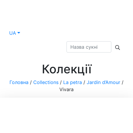
UA
Колекції
Головна
/
Collections
/
La petra
/
Jardin d’Amour
/
Vivara