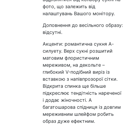
фото, що залежить від
налаштувань Вашого монітору.
Доповнення до весільного образу:
відсутні.
Акценти: романтична сукня А-
силуету. Верх сукні розшитий
матовим флористичним
мереживом, на декольте –
глибокий V-подібний виріз із
вставкою з напівпрозорої сітки.
Відкрита спинка ще більше
підкреслює тендітність нареченої
і додає жіночності. А
багатошарова спідниця із довгим
мереживним шлейфом робить
образ дуже ефектним.