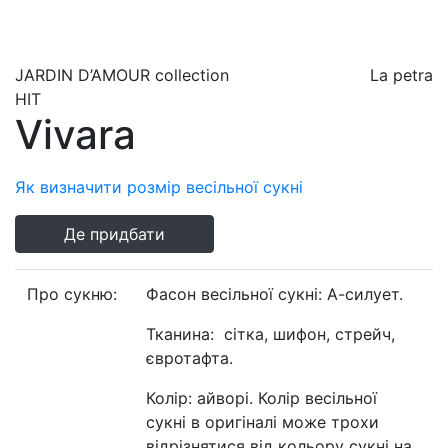
JARDIN D’AMOUR
collection
La petra
HIT
Vivara
Як визначити розмір весільної сукні
Де придбати
Про сукню:
Фасон весільної сукні: А-силует.
Тканина: сітка, шифон, стрейч,
євротафта.
Колір: айворі. Колір весільної
сукні в оригіналі може трохи
відрізнятися від кольору сукні на