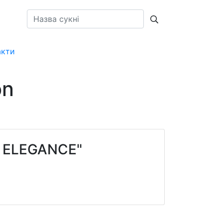
акти
UA
on
 ELEGANCE"