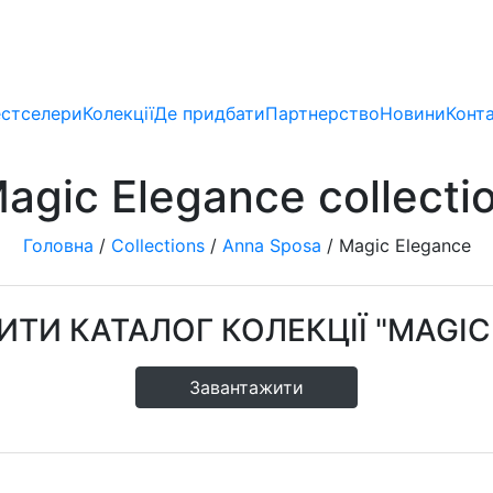
стселери
Колекції
Де придбати
Партнерство
Новини
Конт
agic Elegance collecti
Головна
/
Collections
/
Anna Sposa
/
Magic Elegance
ТИ КАТАЛОГ КОЛЕКЦІЇ "MAGIC
Завантажити